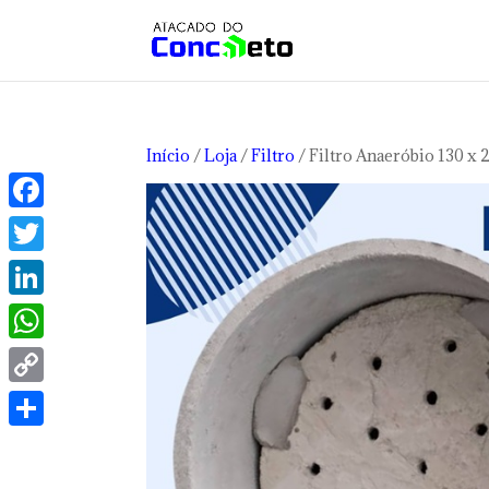
Início
/
Loja
/
Filtro
/ Filtro Anaeróbio 130 x 
Facebook
Twitter
LinkedIn
WhatsApp
Copy
Link
Share