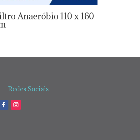
iltro Anaeróbio 110 x 160
cm
Redes Sociais