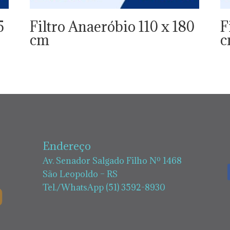
5
Filtro Anaeróbio 110 x 180
F
cm
Endereço
Av. Senador Salgado Filho Nº 1468
São Leopoldo – RS
Tel./WhatsApp (51) 3592-8930