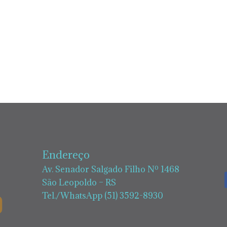
Endereço
Av. Senador Salgado Filho Nº 1468
São Leopoldo – RS
Tel./WhatsApp (51) 3592-8930