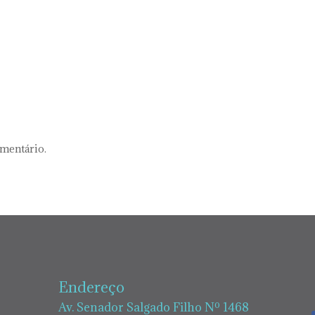
omentário.
Endereço
Av. Senador Salgado Filho Nº 1468