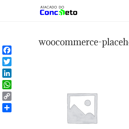
woocommerce-placeh
Facebook
Twitter
LinkedIn
WhatsApp
Copy
Link
Share