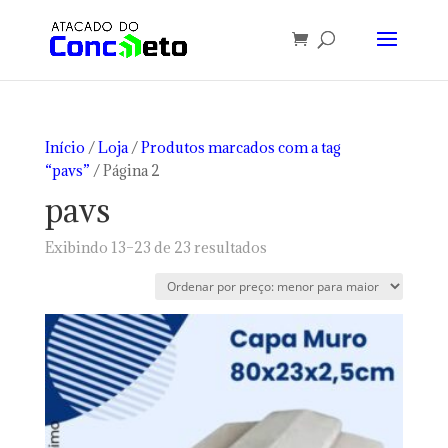
Início
/
Loja
/
Produtos marcados com a tag
“pavs”
/ Página 2
pavs
Classificado
Exibindo 13–23 de 23 resultados
por
preço:
baixo
para
alto