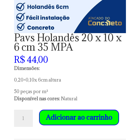
Pavs Holandês 20 x 10 x
6 cm 35 MPA
R$
44,00
Dimensões:
0,20×0,10x 6cm altura
50 peças por m²
Disponível nas cores:
Natural
Pavs
Adicionar ao carrinho
Holandês
20
x