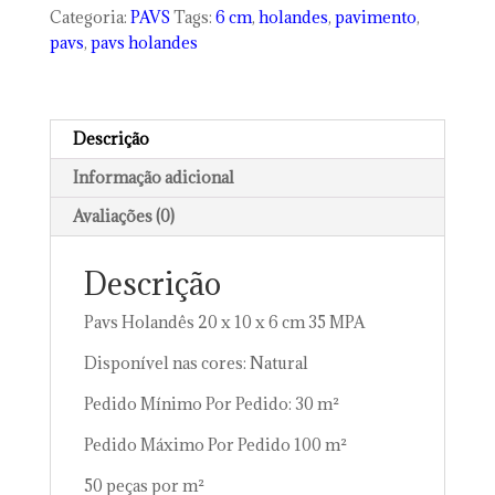
10
Categoria:
PAVS
Tags:
6 cm
,
holandes
,
pavimento
,
x
pavs
,
pavs holandes
6
cm
35
MPA
Descrição
quantidade
Informação adicional
Avaliações (0)
Descrição
Pavs Holandês 20 x 10 x 6 cm 35 MPA
Disponível nas cores: Natural
Pedido Mínimo Por Pedido: 30 m²
Pedido Máximo Por Pedido 100 m²
50 peças por m²