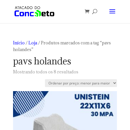
Início
/
Loja
/ Produtos marcados com a tag “pavs
holandes”
pavs holandes
Classificado
Mostrando todos os 8 resultados
por
preço:
baixo
para
alto