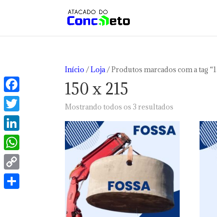
Início
/
Loja
/ Produtos marcados com a tag “1
150 x 215
Facebook
Classificado
Mostrando todos os 3 resultados
por
Twitter
preço:
LinkedIn
baixo
para
WhatsApp
alto
Copy
Link
Share