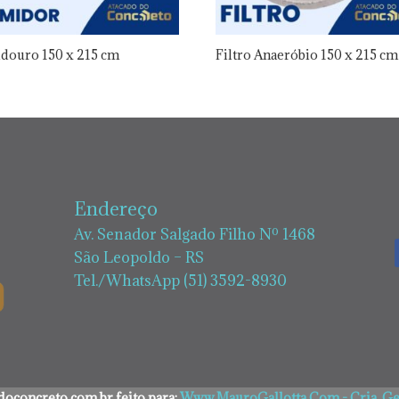
douro 150 x 215 cm
Filtro Anaeróbio 150 x 215 cm
Endereço
Av. Senador Salgado Filho Nº 1468
São Leopoldo – RS
Tel./WhatsApp (51) 3592-8930
oconcreto.com.br feito para:
Www.MauroGallotta.Com - Cria, Ger