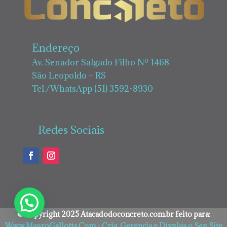
Endereço
Av. Senador Salgado Filho Nº 1468
São Leopoldo – RS
Tel./WhatsApp (51) 3592-8930
Redes Sociais
©Copyright 2025 Atacadodoconcreto.com.br feito para:
Www.MauroGallotta.Com - Cria, Gerencia e Divulga o Seu Site