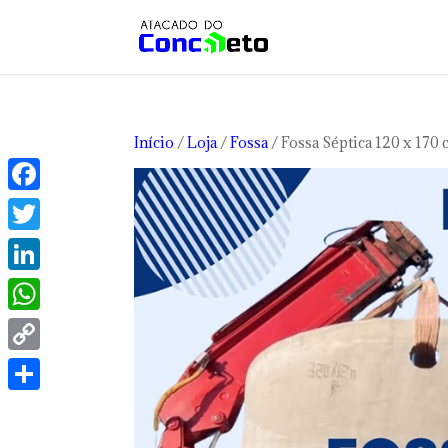
Início
/
Loja
/
Fossa
/ Fossa Séptica 120 x 170
Facebook
Twitter
LinkedIn
WhatsApp
Copy
Link
Share