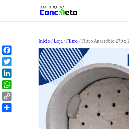
Início
/
Loja
/
Filtro
/ Filtro Anaeróbio 270 x 
Facebook
Twitter
LinkedIn
WhatsApp
Copy
Link
Share