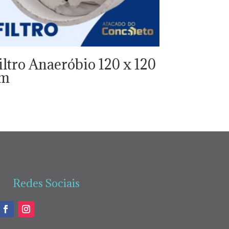
iltro Anaeróbio 120 x 120
cm
Redes Sociais