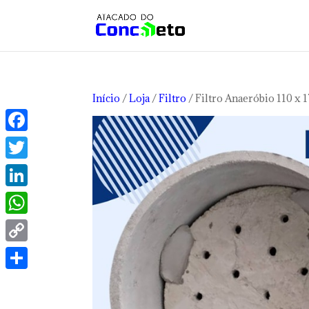
Início
/
Loja
/
Filtro
/ Filtro Anaeróbio 110 x 
Facebook
Twitter
LinkedIn
WhatsApp
Copy
Link
Share