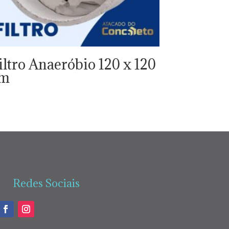
iltro Anaeróbio 120 x 120
cm
Redes Sociais