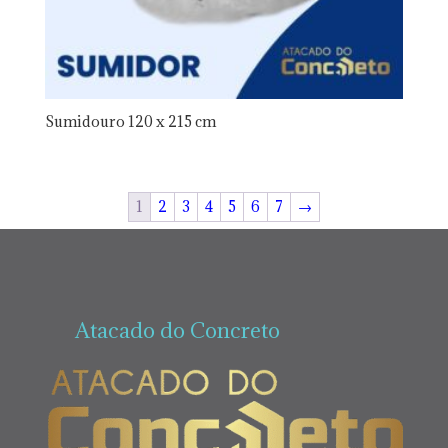
Sumidouro 120 x 215 cm
1
2
3
4
5
6
7
→
Atacado do Concreto