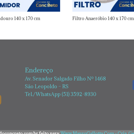
douro 140 x 170 cm
Filtro Anaeróbio 140 x 170 cm
Endereço
Av. Senador Salgado Filho Nº 1468
São Leopoldo – RS
Tel./WhatsApp (51) 3592-8930
oconcreto.com.br feito para:
Www.MauroGallotta.Com - Cria, Ger