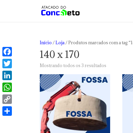
Início
/
Loja
/ Produtos marcados com a tag “1
140 x 170
Facebook
Classificado
Mostrando todos os 3 resultados
por
Twitter
preço:
LinkedIn
baixo
para
WhatsApp
alto
Copy
Link
Share