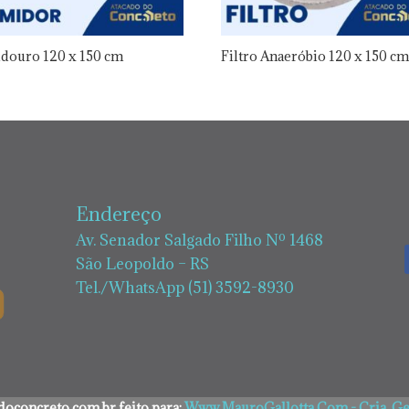
douro 120 x 150 cm
Filtro Anaeróbio 120 x 150 c
Endereço
Av. Senador Salgado Filho Nº 1468
São Leopoldo – RS
Tel./WhatsApp (51) 3592-8930
oconcreto.com.br feito para:
Www.MauroGallotta.Com - Cria, Ger