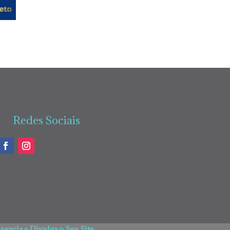
m
Redes Sociais
encia e Divulga o Seu Site