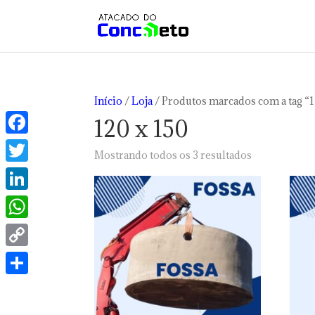
Início
/
Loja
/ Produtos marcados com a tag “1
120 x 150
Facebook
Classificado
Mostrando todos os 3 resultados
por
Twitter
preço:
LinkedIn
baixo
para
WhatsApp
alto
Copy
Link
Share