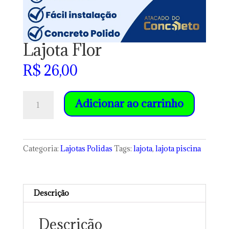
Lajota Flor
R$
26,00
Lajota
Adicionar ao carrinho
Flor
quantidade
Categoria:
Lajotas Polidas
Tags:
lajota
,
lajota piscina
Descrição
Descrição