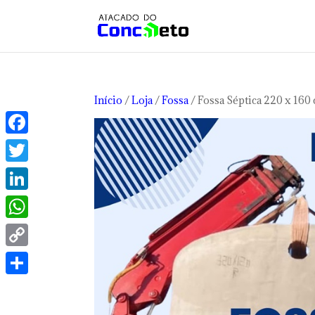
Início
/
Loja
/
Fossa
/ Fossa Séptica 220 x 160
Facebook
Twitter
LinkedIn
WhatsApp
Copy
Link
Share