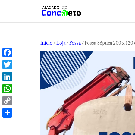
Início
/
Loja
/
Fossa
/ Fossa Séptica 200 x 120
Facebook
Twitter
LinkedIn
WhatsApp
Copy
Link
Share