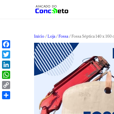
Início
/
Loja
/
Fossa
/ Fossa Séptica 140 x 160
Facebook
Twitter
LinkedIn
WhatsApp
Copy
Link
Share