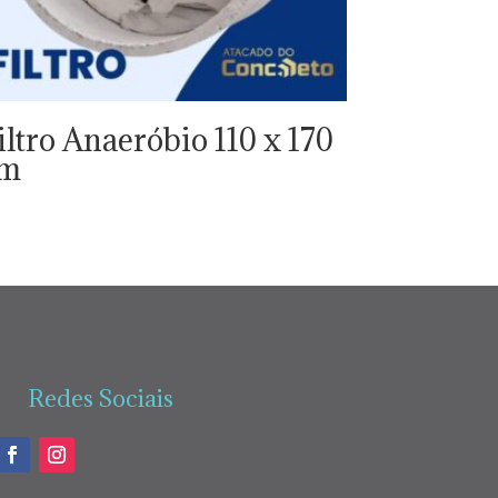
iltro Anaeróbio 110 x 170
cm
Redes Sociais