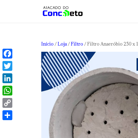
Início
/
Loja
/
Filtro
/ Filtro Anaeróbio 250 x
Facebook
Twitter
LinkedIn
WhatsApp
Copy
Link
Share