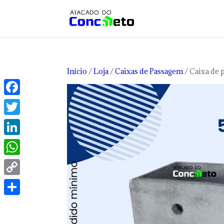
Início
/
Loja
/
Caixas de Passagem
/ Caixa de 
Facebook
Twitter
LinkedIn
WhatsApp
Copy
Link
Share