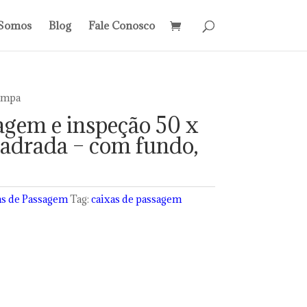
Somos
Blog
Fale Conosco
tampa
agem e inspeção 50 x
adrada – com fundo,
as de Passagem
Tag:
caixas de passagem