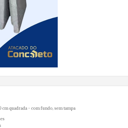
50 cm quadrada – com fundo, sem tampa
des
s