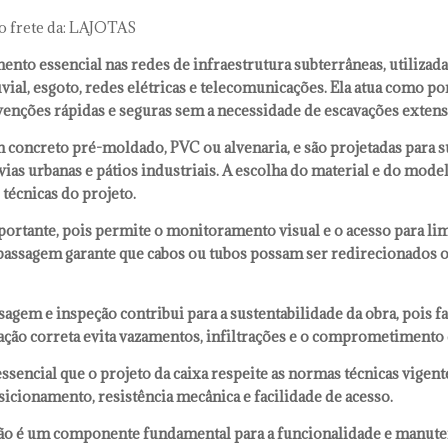
o frete da: LAJOTAS
nto essencial nas redes de infraestrutura subterrâneas, utilizada 
ial, esgoto, redes elétricas e telecomunicações. Ela atua como p
venções rápidas e seguras sem a necessidade de escavações extens
m concreto pré-moldado, PVC ou alvenaria, e são projetadas para s
 vias urbanas e pátios industriais. A escolha do material e do mo
 técnicas do projeto.
portante, pois permite o monitoramento visual e o acesso para l
e passagem garante que cabos ou tubos possam ser redirecionados 
ssagem e inspeção contribui para a sustentabilidade da obra, pois 
lação correta evita vazamentos, infiltrações e o comprometimento 
é essencial que o projeto da caixa respeite as normas técnicas vi
cionamento, resistência mecânica e facilidade de acesso.
ão é um componente fundamental para a funcionalidade e manute