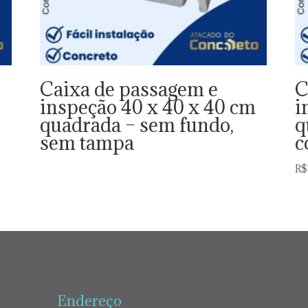
Caixa de passagem e
C
m
inspeção 40 x 40 x 40 cm
i
quadrada – sem fundo,
q
sem tampa
c
R$
Endereço