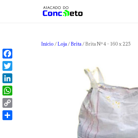
Início
/
Loja
/
Brita
/ Brita Nº 4 – 160 x 225
Facebook
Twitter
LinkedIn
WhatsApp
Copy
Link
Share