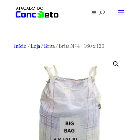
Início
/
Loja
/
Brita
/ Brita Nº 4 – 160 x 120