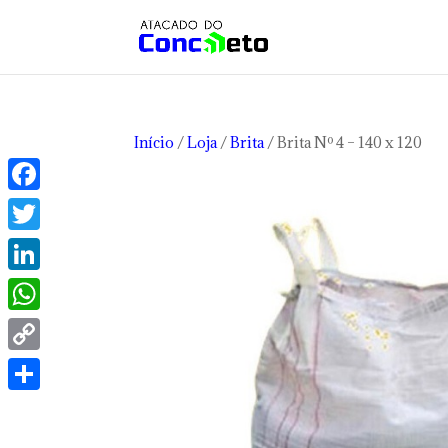
Início
/
Loja
/
Brita
/ Brita Nº 4 – 140 x 120
Facebook
Twitter
LinkedIn
WhatsApp
Copy
Link
Share