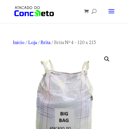
Início
/
Loja
/
Brita
/ Brita Nº 4 – 120 x 215