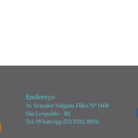
Endereço
Av. Senador Salgado Filho Nº 1468
São Leopoldo – RS
Tel./WhatsApp (51) 3592-8930