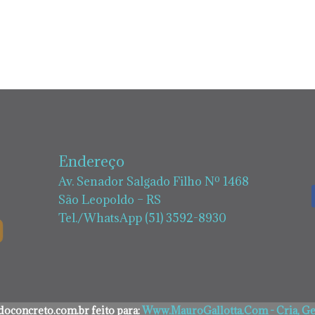
Endereço
Av. Senador Salgado Filho Nº 1468
São Leopoldo – RS
Tel./WhatsApp (51) 3592-8930
oconcreto.com.br feito para:
Www.MauroGallotta.Com - Cria, Ger