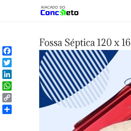
Fossa Séptica 120 x 1
Facebook
Twitter
LinkedIn
WhatsApp
Copy
Link
Share