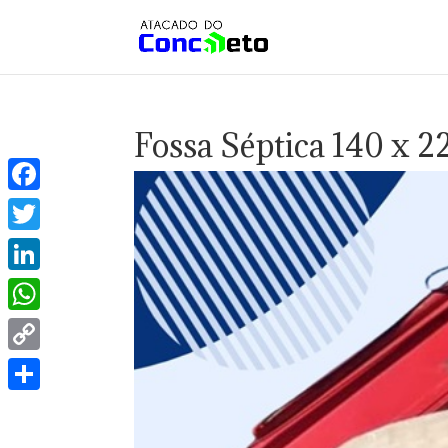
Fossa Séptica 140 x 2
Facebook
Twitter
LinkedIn
WhatsApp
Copy
Link
Share