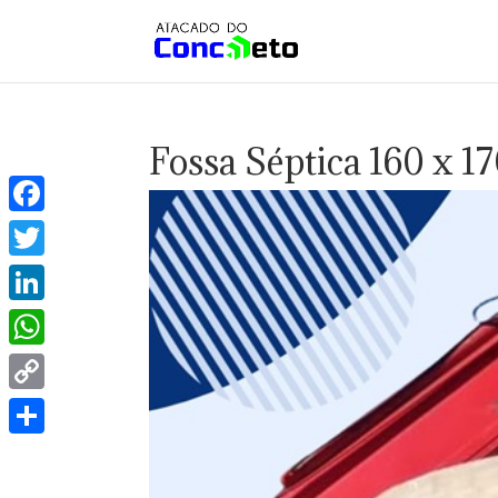
Fossa Séptica 160 x 1
Facebook
Twitter
LinkedIn
WhatsApp
Copy
Link
Share