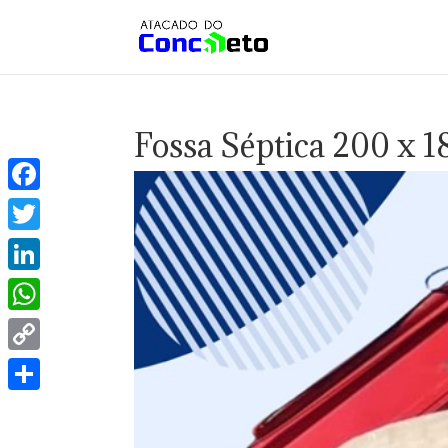
Fossa Séptica 200 x 
Facebook
Twitter
LinkedIn
WhatsApp
Copy
Link
Share