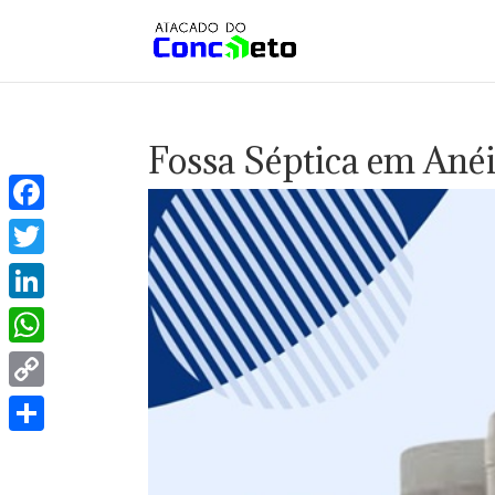
Fossa Séptica em Ané
Facebook
Twitter
LinkedIn
WhatsApp
Copy
Link
Share