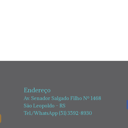
Endereço
Av. Senador Salgado Filho Nº 1468
São Leopoldo – RS
Tel./WhatsApp (51) 3592-8930