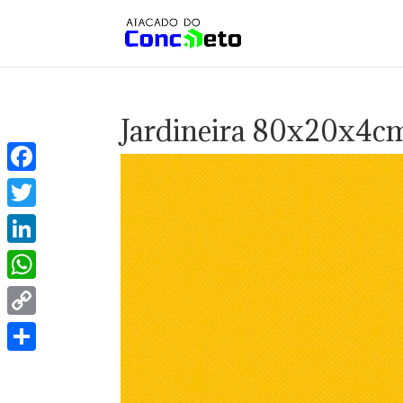
Jardineira 80x20x4c
Facebook
Twitter
LinkedIn
WhatsApp
Copy
Link
Share