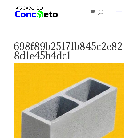
698f89b25171b845c2e82
8d1e45b4dc1