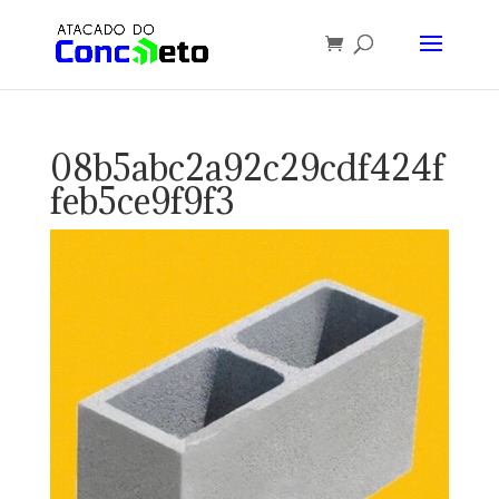
08b5abc2a92c29cdf424f
feb5ce9f9f3